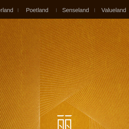
天格
藝術詩格
空間經格
品牌峰格
rland
Poetland
Senseland
Valueland
|
|
|