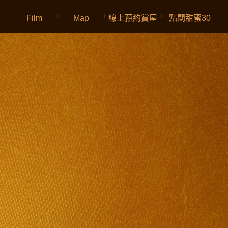
Film
|
Map
|
線上預約賞屋
|
點閱甜蜜30